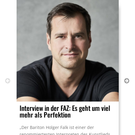
Interview in der FAZ: Es geht um viel
Ne
mehr als Perfektion
On 
„Der Bariton Holger Falk ist einer der
rel
renommiertesten Interpreten des Kunstlieds
ded