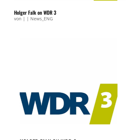
Holger Falk on WDR 3
von
|
|
News_ENG