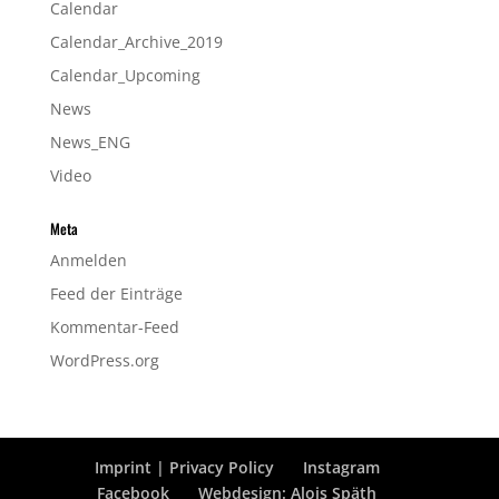
Calendar
Calendar_Archive_2019
Calendar_Upcoming
News
News_ENG
Video
Meta
Anmelden
Feed der Einträge
Kommentar-Feed
WordPress.org
Imprint | Privacy Policy
Instagram
Facebook
Webdesign: Alois Späth