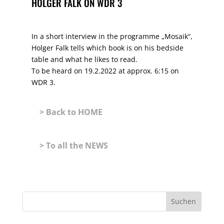
HOLGER FALK ON WDR 3
In a short interview in the programme „Mosaik“,
Holger Falk tells which book is on his bedside
table and what he likes to read.
To be heard on 19.2.2022 at approx. 6:15 on
WDR 3.
> Back to HOME
> To all the NEWS